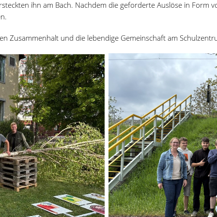
rsteckten ihn am Bach. Nachdem die geforderte Auslöse in Form v
en.
den Zusammenhalt und die lebendige Gemeinschaft am Schulzentr