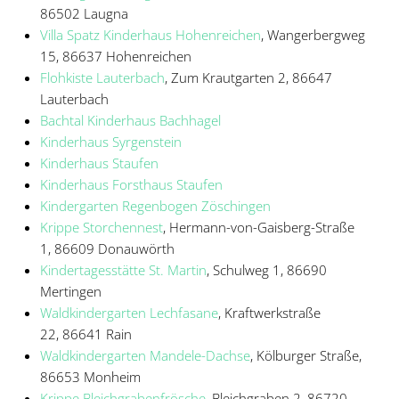
86502 Laugna
Villa Spatz Kinderhaus Hohenreichen
, Wangerbergweg
15, 86637 Hohenreichen
Flohkiste Lauterbach
, Zum Krautgarten 2, 86647
Lauterbach
Bachtal Kinderhaus Bachhagel
Kinderhaus Syrgenstein
Kinderhaus Staufen
Kinderhaus Forsthaus Staufen
Kindergarten Regenbogen Zöschingen
Krippe Storchennest
,
Hermann-von-Gaisberg-Straße
1,
86609 Donauwörth
Kindertagesstätte St. Martin
, Schulweg 1, 86690
Mertingen
Waldkindergarten Lechfasane
,
Kraftwerkstraße
22,
86641 Rain
Waldkindergarten Mandele-Dachse
, Kölburger Straße,
86653 Monheim
Krippe Bleichgrabenfrösche
,
Bleichgraben 2,
86720