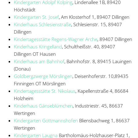
Kindergarten Adolpf Kolping
, Lindenallee 1B, 89420
Höchstädt
Kindergarten St. Josef
, Am Klosterhof 1, 89407 Dillingen
Kinderhaus Schlesienstraße
, Schlesienstr. 15, 89407
Dillingen
Kindertagesstätte Regens-Wagner Arche
, 89407 Dillingen
Kinderhaus Kringelland
, Schultheißstr. 40, 89407
Dillingen OT Hausen
Kinderhaus am Bahnhof
, Bahnhofstr. 8, 89415 Lauingen
(Donau)
Goldbergzwerge Mörslingen
, Deisenhoferstr. 10,89435
Finningen OT Mörslingen
Kindertagesstätte St. Nikolaus
,
Kapellenstraße 4, 86684
Holzheim
Kinderhaus Gänseblümchen
, Industriestr. 45, 86637
Wertingen
Kindergarten Gottmannshofen
Bliensbachweg 1, 86637
Wertingen
Kindergarten Laugna
Bartholomäus-Holzhauser-Platz 1,